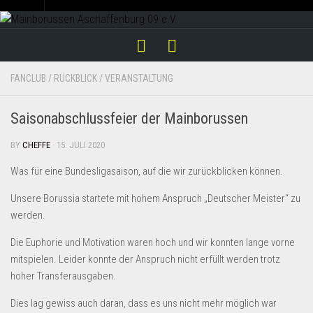
Skip
to
content
FANCLUB
/
RÜCKBLICK
/
VERANSTALTUNG
Saisonabschlussfeier der Mainborussen
BY
CHEFFE
· 15. JULI 2020
Was für eine Bundesligasaison, auf die wir zurückblicken können.
Unsere Borussia startete mit hohem Anspruch „Deutscher Meister“ zu
werden.
Die Euphorie und Motivation waren hoch und wir konnten lange vorne
mitspielen. Leider konnte der Anspruch nicht erfüllt werden trotz
hoher Transferausgaben.
Dies lag gewiss auch daran, dass es uns nicht mehr möglich war