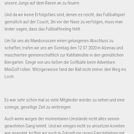
unsere Jungs auf dem Rasen an zu feuern.
Und da wir keine Erfolgsfans sind, denen es reicht, das Fußballspiel
gemütlich auf der Couch, 2m vor der Nase zu verfolgen, muss man
leider sagen, dass das Fußballfeeling fehlt.
Um für uns als Mainborussen einen gelungenen Abschluss zu
schaffen, trafen wir uns am Sonntag den 12.07.2020 in Alzenau und
maschierten gemeinschaftlich zur Kahltalmühle in den gemütlichen
Biergarten. Einige von uns ließen die Golfbälle beim Adventure
MiniGolf rollen. Witzigerweise fand der Ball nicht immer den Weg ins
Loch.
Es war sehr schön mal so viele Mitglieder wieder zu sehen und eine
sonnige, gesellige Zeit zu verbringen.
Auch wenn wegen der momentanen Umstände nicht alles seinen
gewohnten Gang nimmt. Und wir einiges nicht so umsetzen konnten
wie gewohnt, hoffen wir auch in Zukunft ein reges Fanclubleben mit