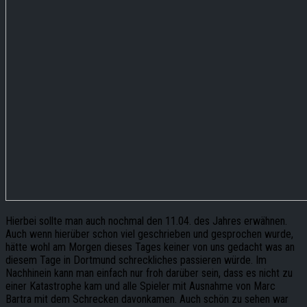
Hierbei sollte man auch nochmal den 11.04. des Jahres erwähnen.
Auch wenn hierüber schon viel geschrieben und gesprochen wurde,
hätte wohl am Morgen dieses Tages keiner von uns gedacht was an
diesem Tage in Dortmund schreckliches passieren würde. Im
Nachhinein kann man einfach nur froh darüber sein, dass es nicht zu
einer Katastrophe kam und alle Spieler mit Ausnahme von Marc
Bartra mit dem Schrecken davonkamen. Auch schön zu sehen war