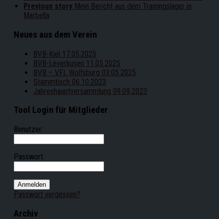
Previous story
Mein Bericht aus dem Trainingslager in
Marbella
Neues aus dem Verein
BVB-Kiel 17.05.2025
BVB-Leverkusen 11.05.2025
BVB – VFL Wolfsburg 03.05.2025
Stammtisch 06.10.2023
Jahreshauptversammlung 09.09.2023
Tool Login für Mitglieder
Benutzer:
Passwort:
Passwort vergessen?
Archiv