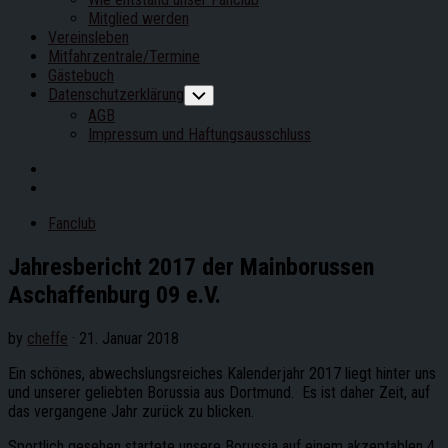
Mitglied werden
Current
Vereinsleben
Page
Mitfahrzentrale/Termine
Parent
Gästebuch
Datenschutzerklärung
Toggle
Child
AGB
Menu
Impressum und Haftungsausschluss
Fanclub
Jahresbericht 2017 der Mainborussen
Aschaffenburg 09 e.V.
by
cheffe
· 21. Januar 2018
Ein schönes, abwechslungsreiches Kalenderjahr 2017 liegt hinter uns
und unserer geliebten Borussia aus Dortmund. Es ist daher Zeit, auf
das vergangene Jahr zurück zu blicken.
Sportlich gesehen startete unsere Borussia auf einem akzeptablen 4.