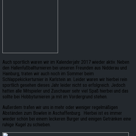
Auch sportlich waren wir im Kalenderjahr 2017 wieder aktiv. Neben
den Hallenfußballturnieren bei unseren Freunden aus Nidderau und
Hainburg, traten wir auch noch im Sommer beim
Schlappekickerturnier in Karlstein an. Leider waren wir hierbei rein
sportlich gesehen dieses Jahr leider nicht so erfolgreich. Jedoch
hatten alle Mitspieler und Zuschauer sehr viel Spaß hierbei und das
sollte bei Hobbyturnieren ja mit im Vordergrund stehen.
Außerdem trafen wir uns in mehr oder weniger regelmäßigen
Abständen zum Bowlen in Aschaffenburg. Hierbei ist es immer
wieder schön bei einem leckeren Burger und einigen Getränken eine
ruhige Kugel zu schieben.