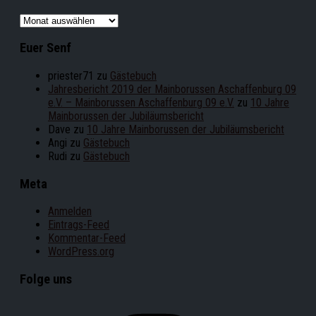
Archiv
Euer Senf
priester71
zu
Gästebuch
Jahresbericht 2019 der Mainborussen Aschaffenburg 09
e.V. – Mainborussen Aschaffenburg 09 e.V.
zu
10 Jahre
Mainborussen der Jubiläumsbericht
Dave
zu
10 Jahre Mainborussen der Jubiläumsbericht
Angi
zu
Gästebuch
Rudi
zu
Gästebuch
Meta
Anmelden
Eintrags-Feed
Kommentar-Feed
WordPress.org
Folge uns
Instagram