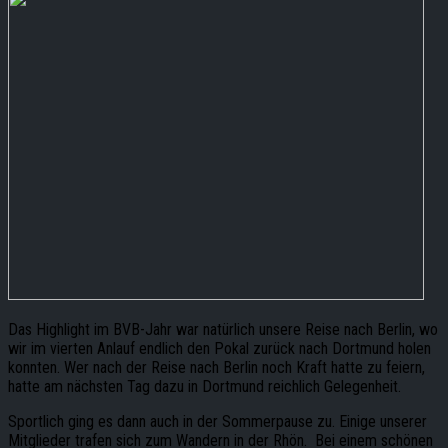
Das Highlight im BVB-Jahr war natürlich unsere Reise nach Berlin, wo
wir im vierten Anlauf endlich den Pokal zurück nach Dortmund holen
konnten. Wer nach der Reise nach Berlin noch Kraft hatte zu feiern,
hatte am nächsten Tag dazu in Dortmund reichlich Gelegenheit.
Sportlich ging es dann auch in der Sommerpause zu. Einige unserer
Mitglieder trafen sich zum Wandern in der Rhön. Bei einem schönen