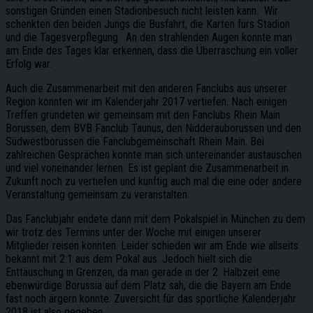
sonstigen Gründen einen Stadionbesuch nicht leisten kann. Wir
schenkten den beiden Jungs die Busfahrt, die Karten fürs Stadion
und die Tagesverpflegung. An den strahlenden Augen konnte man
am Ende des Tages klar erkennen, dass die Überraschung ein voller
Erfolg war.
Auch die Zusammenarbeit mit den anderen Fanclubs aus unserer
Region konnten wir im Kalenderjahr 2017 vertiefen. Nach einigen
Treffen gründeten wir gemeinsam mit den Fanclubs Rhein Main
Borussen, dem BVB Fanclub Taunus, den Nidderauborussen und den
Südwestborussen die Fanclubgemeinschaft Rhein Main. Bei
zahlreichen Gesprächen konnte man sich untereinander austauschen
und viel voneinander lernen. Es ist geplant die Zusammenarbeit in
Zukunft noch zu vertiefen und künftig auch mal die eine oder andere
Veranstaltung gemeinsam zu veranstalten.
Das Fanclubjahr endete dann mit dem Pokalspiel in München zu dem
wir trotz des Termins unter der Woche mit einigen unserer
Mitglieder reisen konnten. Leider schieden wir am Ende wie allseits
bekannt mit 2:1 aus dem Pokal aus. Jedoch hielt sich die
Enttäuschung in Grenzen, da man gerade in der 2. Halbzeit eine
ebenwürdige Borussia auf dem Platz sah, die die Bayern am Ende
fast noch ärgern konnte. Zuversicht für das sportliche Kalenderjahr
2018 ist also gegeben.