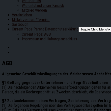
Wir über uns
Wie entstand unser Fanclub
Mitglied werden
Vereinsleben
Mitfahrzentrale/Termine
Gästebuch
Current Page Parent
Datenschutzerklärung
Toggle Child Menu
Current Page:
AGB
Impressum und Haftungsausschluss
AGB
Allgemeine Geschäftsbedingungen der Mainborussen Aschaffenb
§1 Geltung gegenüber Unternehmern und Begriffsdefinitionen
(1) Die nachfolgenden Allgemeinen Geschäftbedingungen gelten für all
Person, die ein Rechtsgeschäft zu Zwecken abschließt, die überwiege
§2 Zustandekommen eines Vertrages, Speicherung des Vertrag
(1) Die folgenden Regelungen über den Vertragsabschluss gelten für 
(2) Im Falle des Vertragsschlusses kommt der Vertrag mit
Mainborus