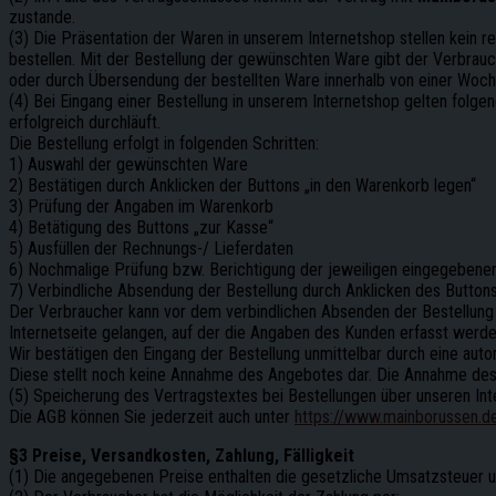
zustande.
(3) Die Präsentation der Waren in unserem Internetshop stellen kein r
bestellen. Mit der Bestellung der gewünschten Ware gibt der Verbrauch
oder durch Übersendung der bestellten Ware innerhalb von einer Woche
(4) Bei Eingang einer Bestellung in unserem Internetshop gelten folg
erfolgreich durchläuft.
Die Bestellung erfolgt in folgenden Schritten:
1) Auswahl der gewünschten Ware
2) Bestätigen durch Anklicken der Buttons „in den Warenkorb legen“
3) Prüfung der Angaben im Warenkorb
4) Betätigung des Buttons „zur Kasse“
5) Ausfüllen der Rechnungs-/ Lieferdaten
6) Nochmalige Prüfung bzw. Berichtigung der jeweiligen eingegebene
7) Verbindliche Absendung der Bestellung durch Anklicken des Buttons 
Der Verbraucher kann vor dem verbindlichen Absenden der Bestellung
Internetseite gelangen, auf der die Angaben des Kunden erfasst werd
Wir bestätigen den Eingang der Bestellung unmittelbar durch eine auto
Diese stellt noch keine Annahme des Angebotes dar. Die Annahme des A
(5) Speicherung des Vertragstextes bei Bestellungen über unseren Int
Die AGB können Sie jederzeit auch unter
https://www.mainborussen.d
§3 Preise, Versandkosten, Zahlung, Fälligkeit
(1) Die angegebenen Preise enthalten die gesetzliche Umsatzsteuer 