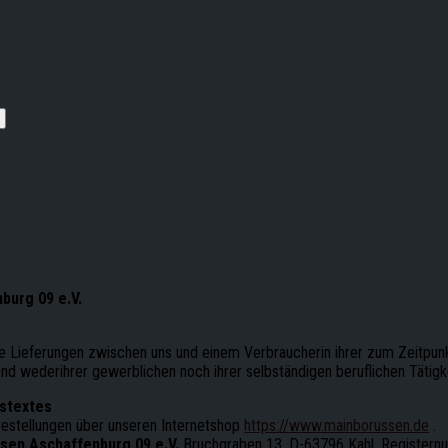
urg 09 e.V.
e Lieferungen zwischen uns und einem Verbraucherin ihrer zum Zeitpunkt
nd wederihrer gewerblichen noch ihrer selbständigen beruflichen Tätig
stextes
Bestellungen über unseren Internetshop
https://www.mainborussen.de
.
sen Aschaffenburg 09 e.V.
Bruchgraben 13, D-63796 Kahl, Registern