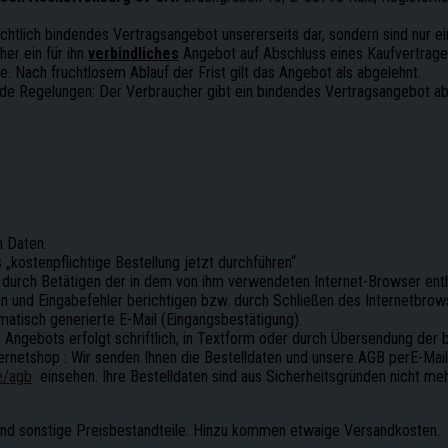
echtlich bindendes Vertragsangebot unsererseits dar, sondern sind nur 
er ein für ihn
verbindliches
Angebot auf Abschluss eines Kaufvertrages
. Nach fruchtlosem Ablauf der Frist gilt das Angebot als abgelehnt.
ende Regelungen: Der Verbraucher gibt ein bindendes Vertragsangebot a
n Daten.
„kostenpflichtige Bestellung jetzt durchführen“
 durch Betätigen der in dem von ihm verwendeten Internet-Browser enth
en und Eingabefehler berichtigen bzw. durch Schließen des Internetbro
matisch generierte E-Mail (Eingangsbestätigung).
ngebots erfolgt schriftlich, in Textform oder durch Übersendung der b
ernetshop : Wir senden Ihnen die Bestelldaten und unsere AGB perE-Mail
e/agb
einsehen. Ihre Bestelldaten sind aus Sicherheitsgründen nicht meh
und sonstige Preisbestandteile. Hinzu kommen etwaige Versandkosten.