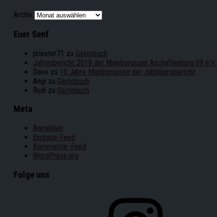
Archiv
Euer Senf
priester71
zu
Gästebuch
Jahresbericht 2019 der Mainborussen Aschaffenburg 09 e.V.
Dave
zu
10 Jahre Mainborussen der Jubiläumsbericht
Angi
zu
Gästebuch
Rudi
zu
Gästebuch
Meta
Anmelden
Eintrags-Feed
Kommentar-Feed
WordPress.org
Folge uns