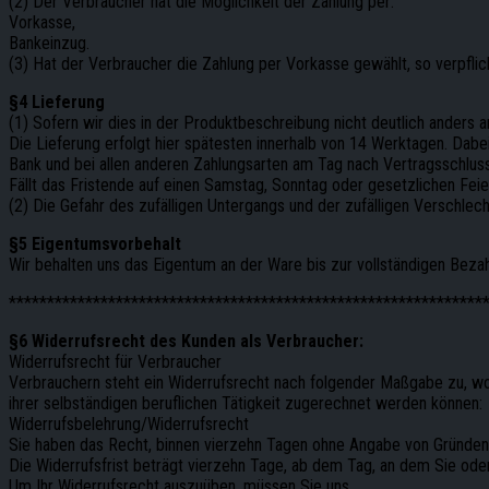
(2) Der Verbraucher hat die Möglichkeit der Zahlung per:
Vorkasse,
Bankeinzug.
(3) Hat der Verbraucher die Zahlung per Vorkasse gewählt, so verpflic
§4 Lieferung
(1) Sofern wir dies in der Produktbeschreibung nicht deutlich anders a
Die Lieferung erfolgt hier spätesten innerhalb von 14 Werktagen. Dabe
Bank und bei allen anderen Zahlungsarten am Tag nach Vertragsschluss
Fällt das Fristende auf einen Samstag, Sonntag oder gesetzlichen Feie
(2) Die Gefahr des zufälligen Untergangs und der zufälligen Verschle
§5 Eigentumsvorbehalt
Wir behalten uns das Eigentum an der Ware bis zur vollständigen Bezah
**************************************************************
§6 Widerrufsrecht des Kunden als Verbraucher:
Widerrufsrecht für Verbraucher
Verbrauchern steht ein Widerrufsrecht nach folgender Maßgabe zu, w
ihrer selbständigen beruflichen Tätigkeit zugerechnet werden können:
Widerrufsbelehrung/Widerrufsrecht
Sie haben das Recht, binnen vierzehn Tagen ohne Angabe von Gründen 
Die Widerrufsfrist beträgt vierzehn Tage, ab dem Tag, an dem Sie oder
Um Ihr Widerrufsrecht auszuüben, müssen Sie uns