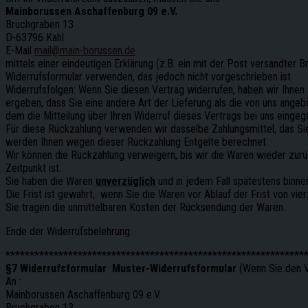
Mainborussen Aschaffenburg 09 e.V.
Bruchgraben 13
D-63796 Kahl
E-Mail
mail@main-borussen.de
mittels einer eindeutigen Erklärung (z.B. ein mit der Post versandter B
Widerrufsformular verwenden, das jedoch nicht vorgeschrieben ist.
Widerrufsfolgen: Wenn Sie diesen Vertrag widerrufen, haben wir Ihnen a
ergeben, dass Sie eine andere Art der Lieferung als die von uns ang
dem die Mitteilung über Ihren Widerruf dieses Vertrags bei uns eingega
Für diese Rückzahlung verwenden wir dasselbe Zahlungsmittel, das Sie 
werden Ihnen wegen dieser Rückzahlung Entgelte berechnet.
Wir können die Rückzahlung verweigern, bis wir die Waren wieder zur
Zeitpunkt ist.
Sie haben die Waren
unverzüglich
und in jedem Fall spätestens binne
Die Frist ist gewahrt, wenn Sie die Waren vor Ablauf der Frist von vi
Sie tragen die unmittelbaren Kosten der Rücksendung der Waren.
Ende der Widerrufsbelehrung
**************************************************************
§7 Widerrufsformular Muster-Widerrufsformular
(Wenn Sie den Ve
An :
Mainborussen Aschaffenburg 09 e.V.
Bruchgraben 13