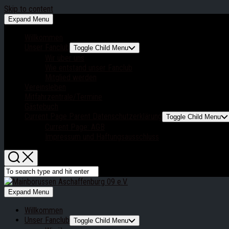
Skip to content
Expand Menu
Willkommen
Unser Fanclub
Toggle Child Menu
Wir über uns
Wie entstand unser Fanclub
Mitglied werden
Vereinsleben
Mitfahrzentrale/Termine
Gästebuch
Current Page Parent
Datenschutzerklärung
Toggle Child Menu
Current Page:
AGB
Impressum und Haftungsausschluss
Expand Menu
Willkommen
Unser Fanclub
Toggle Child Menu