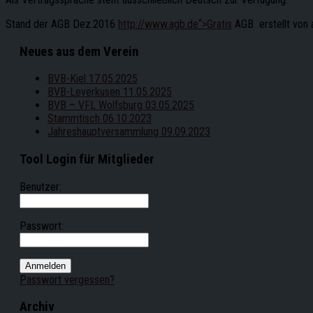
Stand der AGB Dez.2016
http://www.agb.de“>Gratis
AGB erstellt von 
Neues aus dem Verein
BVB-Kiel 17.05.2025
BVB-Leverkusen 11.05.2025
BVB – VFL Wolfsburg 03.05.2025
Stammtisch 06.10.2023
Jahreshauptversammlung 09.09.2023
Tool Login für Mitglieder
Benutzer:
Passwort:
Passwort vergessen?
Archiv