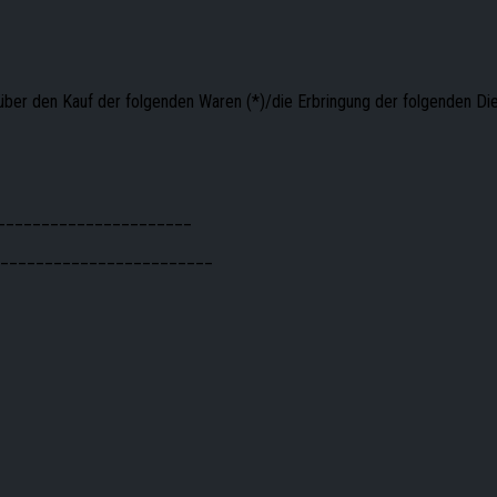
über den Kauf der folgenden Waren (*)/die Erbringung der folgenden Die
_______________________
__________________________