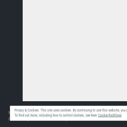
Privacy & Cookies: This site uses cookies. By continuing to use this website, you a
Mainborussen Aschaffenburg 09 e.V. © 2026. All Rights Reserved.
To find out more, including how to control cookies, see here:
Cookie-Richtlinie
Powered by
WordPress
. Theme by
Alx
.