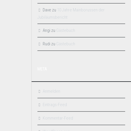
Dave
zu
10 Jahre Mainborussen der
Jubiläumsbericht
Angi
zu
Gästebuch
Rudi
zu
Gästebuch
META
Anmelden
Eintrags-Feed
Kommentar-Feed