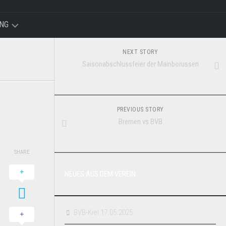
NG
NEXT STORY
Saisonabschlussfeier der Mainborussen
PREVIOUS STORY
Bremen vs BVB
SHARE
NEUES AUS DEM VEREIN
BVB-Kiel 17.05.2025