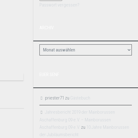
Passwort vergessen?
ARCHIV
EUER SENF
priester71
zu
Gästebuch
Jahresbericht 2019 der Mainborussen
Aschaffenburg 09 e.V. – Mainborussen
Aschaffenburg 09 e.V.
zu
10 Jahre Mainborussen
der Jubiläumsbericht