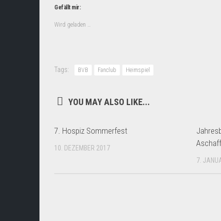
Gefällt mir:
Wird geladen …
Tags:
BVB
Fanclub
Heimspiel
YOU MAY ALSO LIKE...
7. Hospiz Sommerfest
Jahresb
Aschaff
10. DEZEMBER 2017
7. JANU