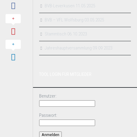
BVB-Leverkusen 11.05.2025
BVB – VFL Wolfsburg 03.05.2025
Stammtisch 06.10.2023
Jahreshauptversammlung 09.09.2023
TOOL LOGIN FÜR MITGLIEDER
Benutzer:
Passwort: