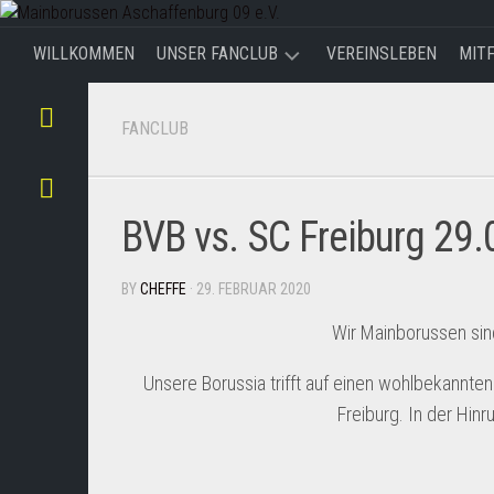
Skip
to
WILLKOMMEN
UNSER FANCLUB
VEREINSLEBEN
MIT
content
WIR
FANCLUB
ÜBER
UNS
WIE
BVB vs. SC Freiburg 29
ENTSTAND
UNSER
FANCLUB
BY
CHEFFE
· 29. FEBRUAR 2020
MITGLIED
Wir Mainborussen sind
WERDEN
Unsere Borussia trifft auf einen wohlbekannten
Freiburg. In der Hinr