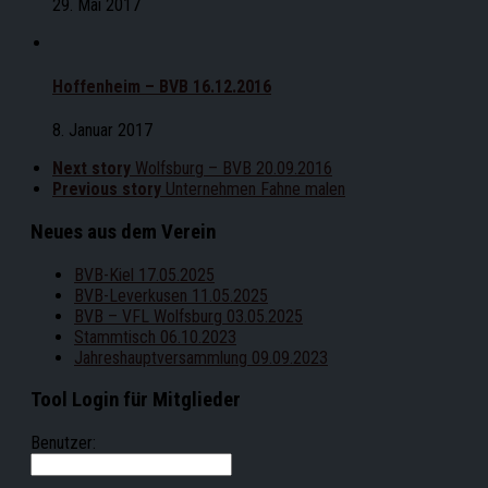
29. Mai 2017
Hoffenheim – BVB 16.12.2016
8. Januar 2017
Next story
Wolfsburg – BVB 20.09.2016
Previous story
Unternehmen Fahne malen
Neues aus dem Verein
BVB-Kiel 17.05.2025
BVB-Leverkusen 11.05.2025
BVB – VFL Wolfsburg 03.05.2025
Stammtisch 06.10.2023
Jahreshauptversammlung 09.09.2023
Tool Login für Mitglieder
Benutzer: