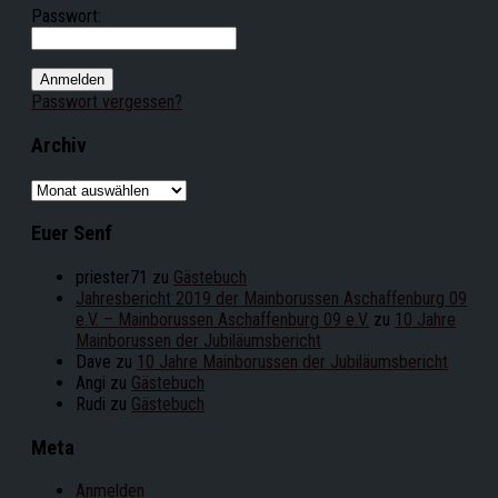
Passwort:
Passwort vergessen?
Archiv
Archiv
Euer Senf
priester71
zu
Gästebuch
Jahresbericht 2019 der Mainborussen Aschaffenburg 09
e.V. – Mainborussen Aschaffenburg 09 e.V.
zu
10 Jahre
Mainborussen der Jubiläumsbericht
Dave
zu
10 Jahre Mainborussen der Jubiläumsbericht
Angi
zu
Gästebuch
Rudi
zu
Gästebuch
Meta
Anmelden